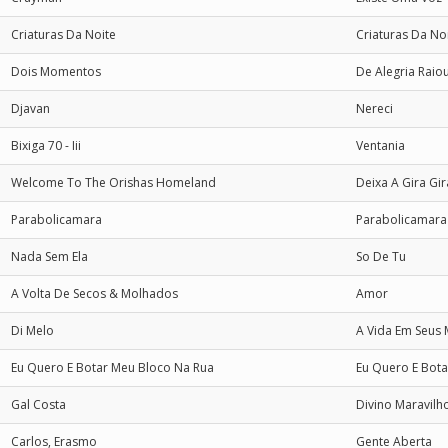
Criaturas Da Noite
Criaturas Da No
Dois Momentos
De Alegria Raio
Djavan
Nereci
Bixiga 70 - Iii
Ventania
Welcome To The Orishas Homeland
Deixa A Gira Gir
Parabolicamara
Parabolicamara
Nada Sem Ela
So De Tu
A Volta De Secos & Molhados
Amor
Di Melo
A Vida Em Seus
Eu Quero E Botar Meu Bloco Na Rua
Eu Quero E Bot
Gal Costa
Divino Maravilh
Carlos, Erasmo
Gente Aberta