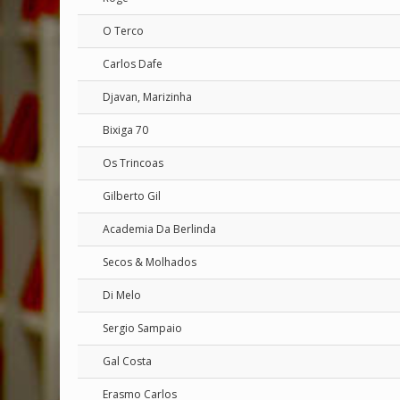
O Terco
Carlos Dafe
Djavan, Marizinha
Bixiga 70
Os Trincoas
Gilberto Gil
Academia Da Berlinda
Secos & Molhados
Di Melo
Sergio Sampaio
Gal Costa
Erasmo Carlos