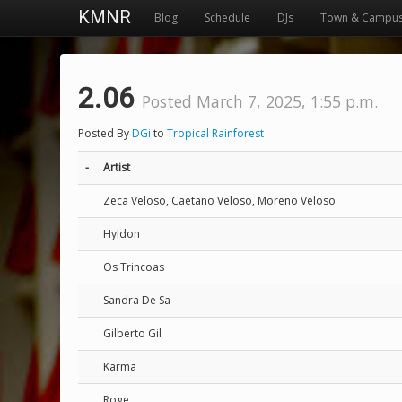
KMNR
Blog
Schedule
DJs
Town & Campu
2.06
Posted March 7, 2025, 1:55 p.m.
Posted By
DGi
to
Tropical Rainforest
-
Artist
Zeca Veloso, Caetano Veloso, Moreno Veloso
Hyldon
Os Trincoas
Sandra De Sa
Gilberto Gil
Karma
Roge