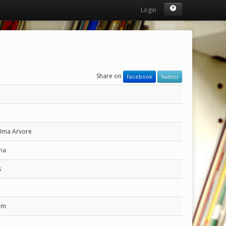
Login
Share on
Facebook
Twitter
Uma Arvore
na
s
em