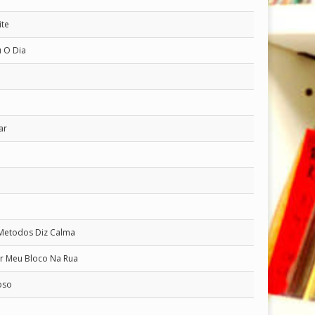
ite
u O Dia
ar
 Metodos Diz Calma
ar Meu Bloco Na Rua
oso