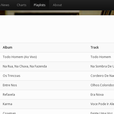
s News
Charts
Playlists
About
Album
Track
Todo Homem (Ao Vivo)
Todo Homem
Na Rua, Na Chuva, Na Fazenda
Na Sombra De 
Os Trincoas
Cordeiro De Na
Entre Nos
Olhos Colorido
Refavela
Era Nova
Karma
Voce Pode Ir Al
Cruyman
Existe Uma Voz