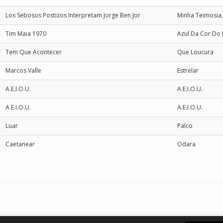
Los Sebosos Postizos Interpretam Jorge Ben Jor
Minha Teimosia
Tim Maia 1970
Azul Da Cor Do
Tem Que Acontecer
Que Loucura
Marcos Valle
Estrelar
A.E.I.O.U.
A.E.I.O.U.
A.E.I.O.U.
A.E.I.O.U.
Luar
Palco
Caetanear
Odara