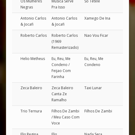
Os Mulheres
Musica Serve
So Tetele
Negras
Pra Isso
Antonio Carlos
Antonio Carlos
Xamego De Ina
& Jocafi
& Jocafi
Roberto Carlos
Roberto Carlos
Nao Vou Ficar
(1969
Remasterizado)
Helio Metheus
Eu, Reu, Me
Eu, Reu, Me
Condeno /
Condeno
Feijao Com
Farinha
Zeca Baleiro
Zeca Baleiro
Taxi Lunar
Canta Ze
Ramalho
Trio Ternura
Filhos De Zambi
Filhos De Zambi
/ Meu Caso Com
Voce
Elis Regina
Elis
Nada Sera