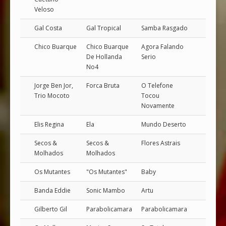
Veloso
Gal Costa
Gal Tropical
Samba Rasgado
Chico Buarque
Chico Buarque
Agora Falando
De Hollanda
Serio
No4
Jorge Ben Jor,
Forca Bruta
O Telefone
Trio Mocoto
Tocou
Novamente
Elis Regina
Ela
Mundo Deserto
Secos &
Secos &
Flores Astrais
Molhados
Molhados
Os Mutantes
"Os Mutantes"
Baby
Banda Eddie
Sonic Mambo
Artu
Gilberto Gil
Parabolicamara
Parabolicamara