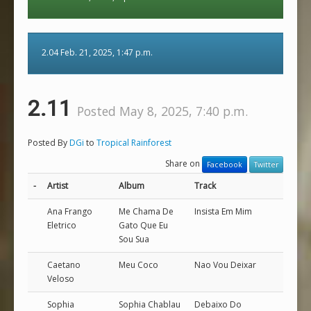
2.04 Feb. 21, 2025, 1:47 p.m.
2.11
Posted May 8, 2025, 7:40 p.m.
Posted By
DGi
to
Tropical Rainforest
Share on
Facebook
Twitter
-
Artist
Album
Track
Ana Frango
Me Chama De
Insista Em Mim
Eletrico
Gato Que Eu
Sou Sua
Caetano
Meu Coco
Nao Vou Deixar
Veloso
Sophia
Sophia Chablau
Debaixo Do