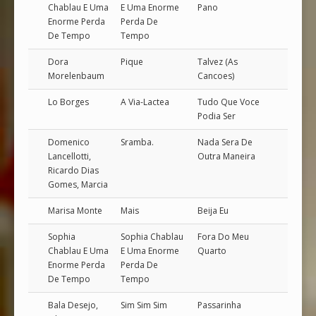
Chablau E Uma
E Uma Enorme
Pano
Enorme Perda
Perda De
De Tempo
Tempo
Dora
Pique
Talvez (As
Morelenbaum
Cancoes)
Lo Borges
A Via-Lactea
Tudo Que Voce
Podia Ser
Domenico
Sramba.
Nada Sera De
Lancellotti,
Outra Maneira
Ricardo Dias
Gomes, Marcia
Marisa Monte
Mais
Beija Eu
Sophia
Sophia Chablau
Fora Do Meu
Chablau E Uma
E Uma Enorme
Quarto
Enorme Perda
Perda De
De Tempo
Tempo
Bala Desejo,
Sim Sim Sim
Passarinha