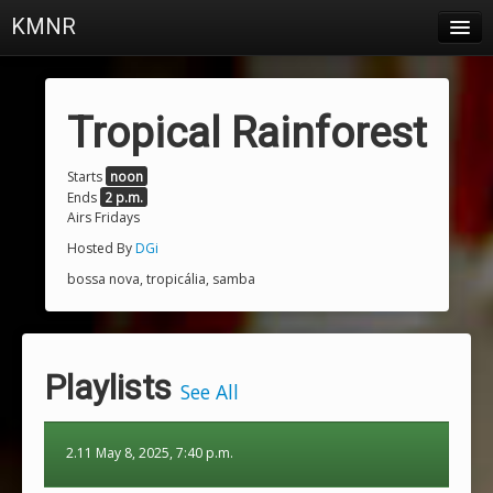
KMNR
Blog
Schedule
Tropical Rainforest
DJs
Starts
noon
Ends
2 p.m.
Town & Campus News
Airs Fridays
Charts
Hosted By
DGi
bossa nova, tropicália, samba
Playlists
About
Playlists
Login
See All
2.11 May 8, 2025, 7:40 p.m.