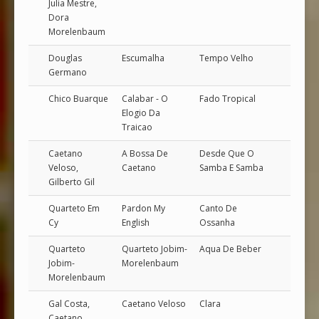
Julia Mestre,
Dora
Morelenbaum
Douglas
Escumalha
Tempo Velho
Germano
Chico Buarque
Calabar - O
Fado Tropical
Elogio Da
Traicao
Caetano
A Bossa De
Desde Que O
Veloso,
Caetano
Samba E Samba
Gilberto Gil
Quarteto Em
Pardon My
Canto De
Cy
English
Ossanha
Quarteto
Quarteto Jobim-
Aqua De Beber
Jobim-
Morelenbaum
Morelenbaum
Gal Costa,
Caetano Veloso
Clara
Caetano